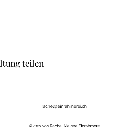
ltung teilen
rachel@einrahmerei.ch
©2023 von Rachel Melone Einrahmerei