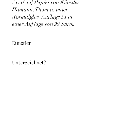
Acryl auf Papier von Künstler 
Hamann, Thomas, unter 
Normalglas. Auflage 51 in 
einer Auflage von 99 Stück.
Künstler
Hamann, Thomas
Unterzeichnet?
Ja
Original oder Repro?
Original
Breite (in cm):
28
Höhe (in cm):
36