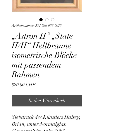
Artikelnummer: KM-036-038-0073
„Astron II“ „State
II/II“ Hellbraune
isometrische Blöcke
mit passendem
Rahmen
Preis
820,00 CHF
In den Warenkorb
Siebdruck des Künstlers Halsey, 
Brian, unter Normalglas. 
Hergestellt im Jahr 1983. 