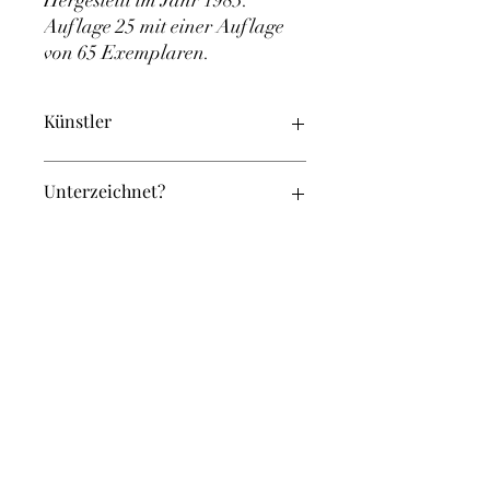
Auflage 25 mit einer Auflage 
von 65 Exemplaren.
Künstler
Halsey, Brian
Unterzeichnet?
Ja
Original oder Repro?
Original
Breite (in cm):
36
Höhe (in cm):
38
Weitere Artikel in diesem Set