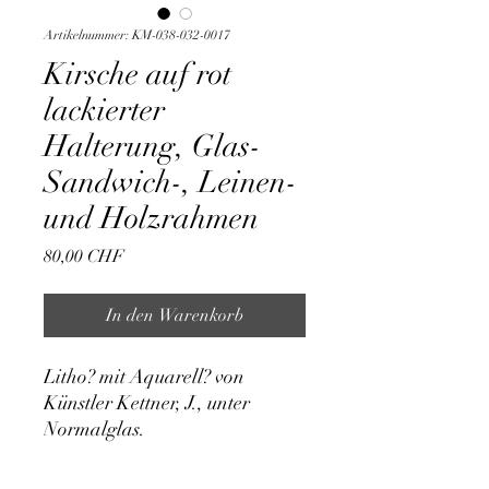
Artikelnummer: KM-038-032-0017
Kirsche auf rot
lackierter
Halterung, Glas-
Sandwich-, Leinen-
und Holzrahmen
Preis
80,00 CHF
In den Warenkorb
Litho? mit Aquarell? von 
Künstler Kettner, J., unter 
Normalglas.