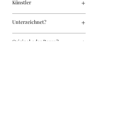
Künstler
Kettner, J.
Unterzeichnet?
Ja
Original oder Repro?
Original
Breite (in cm):
38
Höhe (in cm):
32
Weitere Artikel in diesem Set
KM-038-032-0016