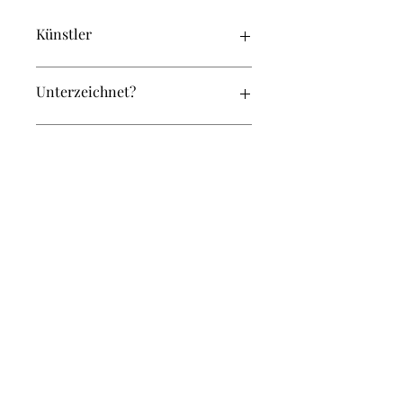
Künstler
Kautzinski, Karl-Heinz
Unterzeichnet?
Ja
Original oder Repro?
Original
Breite (in cm):
30
Höhe (in cm):
30
Weitere Artikel in diesem Set
KR-030-030-0075 KR-030-030-0077