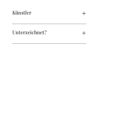
Künstler
Kettner, J.
Unterzeichnet?
Ja
Original oder Repro?
Original
Breite (in cm):
38
Höhe (in cm):
32
Weitere Artikel in diesem Set
KM-038-032-0017