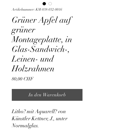
Artikelnummer: KM-038-032-0016
Grüner Apfel auf
grüner
Montageplatte, in
Glas-Sandwich-,
Leinen- und
Holzrahmen
Preis
80,00 CHF
In den Warenkorb
Litho? mit Aquarell? von 
Künstler Kettner, J., unter 
Normalglas.