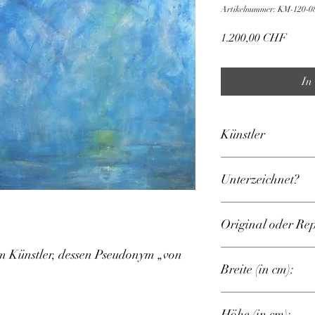
Artikelnummer: KM-120-0
Preis
1.200,00 CHF
In
Künstler
dessen Pseudonym „von
Unterzeichnet?
NEIN
Original oder Re
 Künstler, dessen Pseudonym „von 
Original
Breite (in cm):
120
Höhe (in cm):