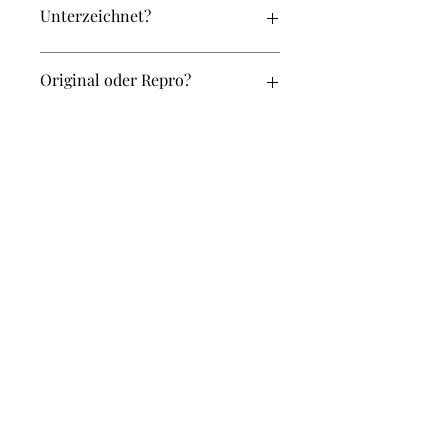
Unterzeichnet?
Ja
Original oder Repro?
Original
Breite (in cm):
33
Höhe (in cm):
33
Weitere Artikel in diesem Set
KM-033-033-0012
rachel@einrahmerei.ch