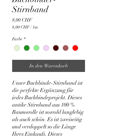
Stirnband
Preis
8,00 CHF
8,00 CHF
/
1m
8,00 CHF
pro
Farbe
*
1
Meter
In den Warenkorb
Unser Buchbinde-Stirnband ist
die perfekte Ergänzung für
jedes Buchbindeprojekt. Dieses
antike Stirnband aus 100 %
Baumwolle ist sowohl langlebig
als auch schön. Es ist zweiseitig
und verdoppelt so die Länge
Ihres Einkaufs. Dieses