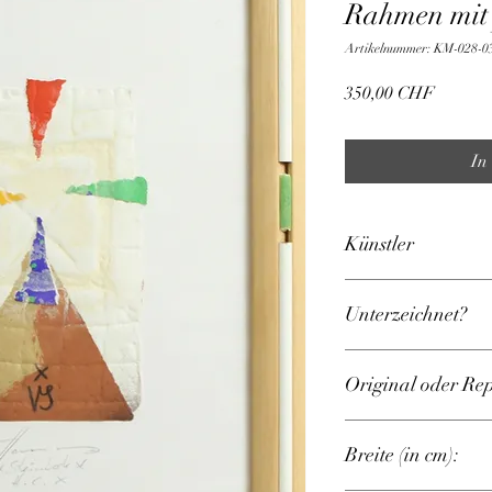
Rahmen mit
Artikelnummer: KM-028-0
Preis
350,00 CHF
In
Künstler
Hamann, Thomas
Unterzeichnet?
Ja
Original oder Re
Original
Breite (in cm):