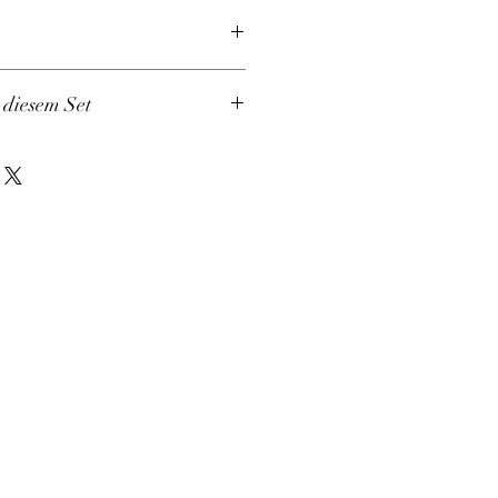
n diesem Set
028-036-0064 KM-028-036-0078