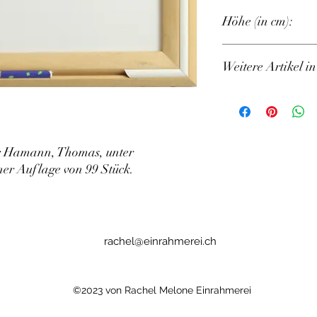
28
Höhe (in cm):
36
Weitere Artikel i
KM-028-036-0063 KM-
KM-028-036-0079
r Hamann, Thomas, unter 
ner Auflage von 99 Stück.
rachel@einrahmerei.ch
©2023 von Rachel Melone Einrahmerei