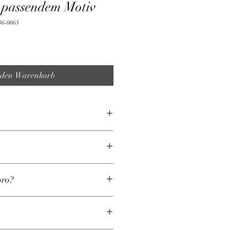
 passendem Motiv
36-0065
 den Warenkorb
pro?