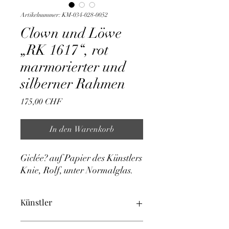
Artikelnummer: KM-034-028-0052
Clown und Löwe
„RK 1617“, rot
marmorierter und
silberner Rahmen
Preis
175,00 CHF
In den Warenkorb
Giclée? auf Papier des Künstlers 
Knie, Rolf, unter Normalglas.
Künstler
Knie, Rolf