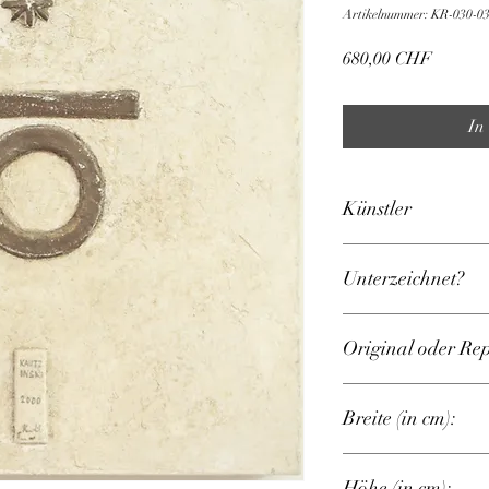
Artikelnummer: KR-030-0
Preis
680,00 CHF
In
Künstler
Kautzinski, Karl-Hein
Unterzeichnet?
Ja
Original oder Re
Original
Breite (in cm):
30
Höhe (in cm):