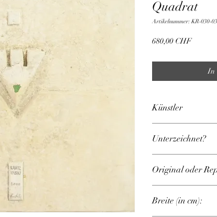
Quadrat
Artikelnummer: KR-030-0
Preis
680,00 CHF
In
Künstler
Kautzinski, Karl-Hein
Unterzeichnet?
Ja
Original oder Re
Original
Breite (in cm):