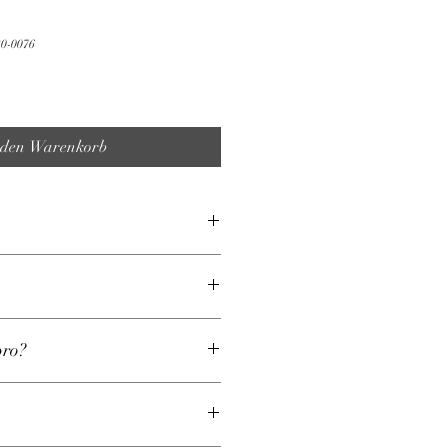
30-0076
 den Warenkorb
z
pro?