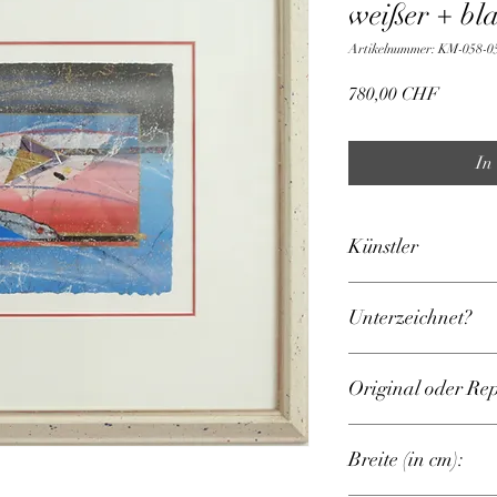
weißer + bl
Artikelnummer: KM-058-0
Preis
780,00 CHF
In
Künstler
?
Unterzeichnet?
NEIN
Original oder Re
Original
Breite (in cm):