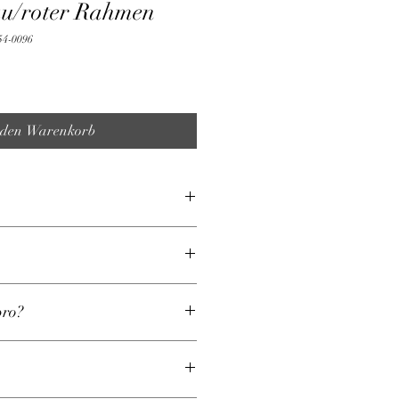
au/roter Rahmen
54-0096
 den Warenkorb
pro?