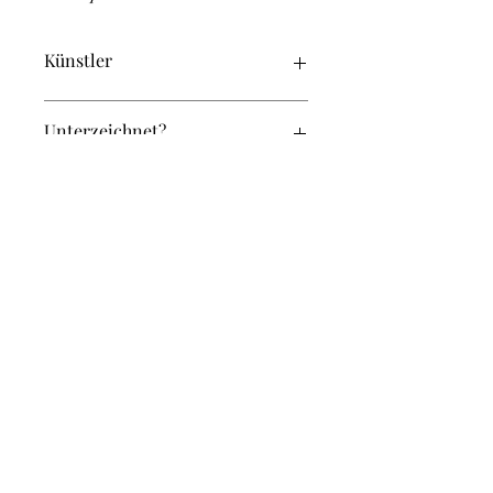
Künstler
Zimmermann, Pip
Unterzeichnet?
Ja
Original oder Repro?
Original
Breite (in cm):
58
Höhe (in cm):
51
rachel@einrahmerei.ch