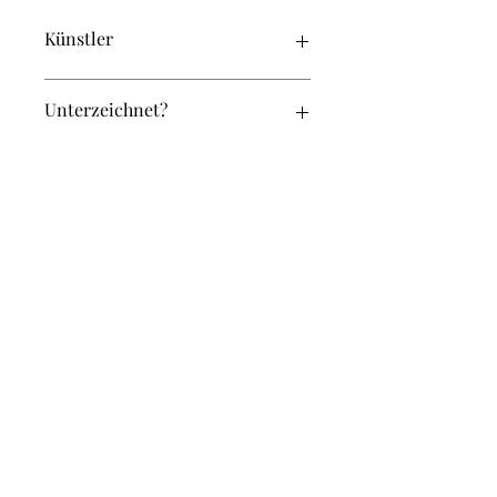
Künstler
Dürer, Albrecht
Unterzeichnet?
NEIN
Original oder Repro?
Original
Breite (in cm):
26
Höhe (in cm):
31
rachel@einrahmerei.ch