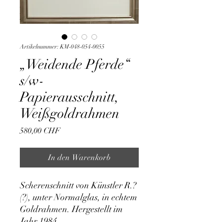
Artikelnummer: KM-048-054-0055
„Weidende Pferde“
s/w-
Papierausschnitt,
Weißgoldrahmen
Preis
580,00 CHF
In den Warenkorb
Scherenschnitt von Künstler R.?
(?), unter Normalglas, in echtem 
Goldrahmen. Hergestellt im 
Jahr 1984.