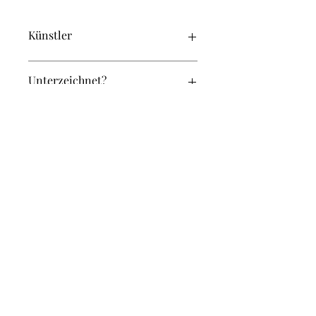
Künstler
Berkel
Unterzeichnet?
Ja
Original oder Repro?
Original
Breite (in cm):
37
Höhe (in cm):
29
rachel@einrahmerei.ch